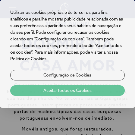
Utilizamos cookies próprios e de terceiros para fins
analíticos e para lhe mostrar publicidade relacionada com as
RESERVE ONLINE!
suas preferências a partir dos seus hábitos de navegação e
do seu perfil. Pode configurar ou recusar os cookies
clicando em “Configuração de cookies”. Também pode
DORMIR NA
aceitar todos os cookies, premindo o botão “Aceitar todos
os cookies”. Para mais informações, pode visitar a nossa
Politica de Cookies.
CASA AMOR
Configuração de Cookies
Os quartos, localizados nos pisos superiores,
Aceitar todos os Cookies
beneficiam da bela luz do Algarve. Paredes brancas,
soalhos de pinho do Norte como nas antigas igrejas
portuguesas, interruptores de porcelana e grandes
portas de madeira típicas das casas burguesas
portuguesas envolvem-nos de imediato.
Movéis antigos, que foraç restaurados,