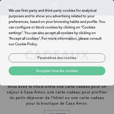
We use first-party and third-party cookies for analytical
purposes and to show you advertising related to your
RÉSERVER!
preferences, based on your browsing habits and profile. You
can configure or block cookies by clicking on “Cookies
settings”. You can also accept all cookies by clicking on
CARTES
“Accept all cookies”. For more information, please consult
our Cookie Policy.
CADEAUX
Paramètres des cookies
Accepter tous les cookies
Faites plaisir à vos proches en leur offrant une
carte cadeau Casa Amor.
Vous avez le choix entre une carte cadeau pour un
séjour à Casa Amor, une carte cadeau pour profiter
du petit-déjeuner de l'hôtel ou une carte cadeau
pour la boutique de Casa Amor.