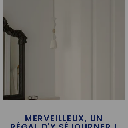
MERVEILLEUX, UN
RÉGAL D'Y SÉJOURNER !