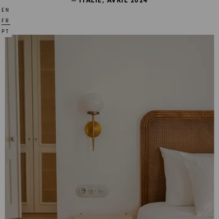
— ITALIE, AVRIL 2024
EN
FR
PT